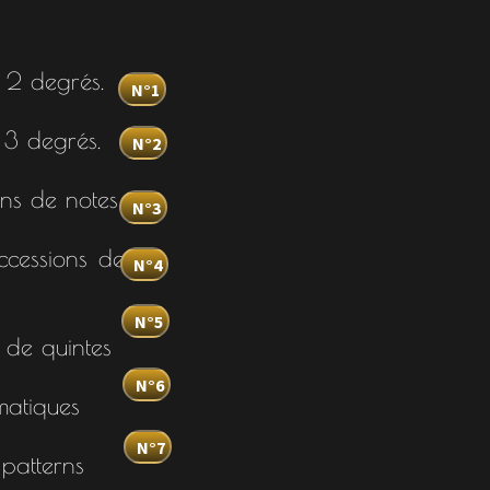
2 degrés.
N°1
3 degrés.
N°2
 notes
N°3
ns de
N°4
N°5
uintes
N°6
ques
N°7
terns